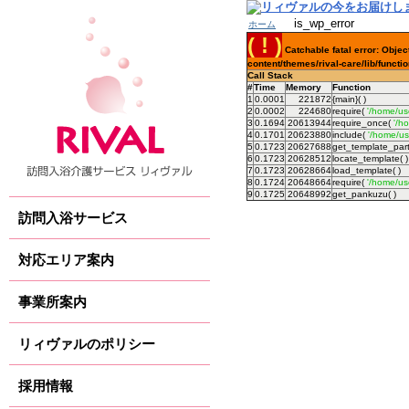
本
is_wp_error
文
ホーム
( ! )
へ
Catchable fatal error: Objec
content/themes/rival-care/lib/functi
Call Stack
#
Time
Memory
Function
1
0.0001
221872
{main}( )
2
0.0002
224680
require(
'/home/us
3
0.1694
20613944
require_once(
'/h
4
0.1701
20623880
include(
'/home/us
5
0.1723
20627688
get_template_part
6
0.1723
20628512
locate_template( )
7
0.1723
20628664
load_template( )
8
0.1724
20648664
require(
'/home/use
9
0.1725
20648992
get_pankuzu( )
訪問入浴サービス
対応エリア案内
事業所案内
リィヴァルのポリシー
採用情報